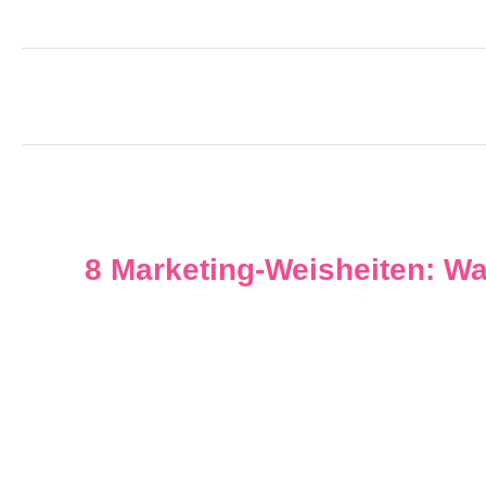
8 Marketing-Weisheiten: Wa
Share
0
Share
0
Share
0
Share
0