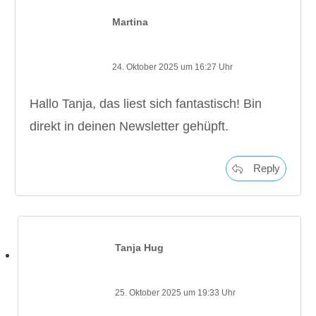
Martina
24. Oktober 2025 um 16:27 Uhr
Hallo Tanja, das liest sich fantastisch! Bin
direkt in deinen Newsletter gehüpft.
Reply
Tanja Hug
Montags-Mut-Magie für Macherinnen #9
Ein Selbstliebe-Reminder zum Tag der
Liebe
25. Oktober 2025 um 19:33 Uhr