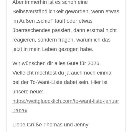
Aber immerhin ist es schon eine
Selbstverständlichkeit geworden, wenn etwas
im Außen „schief“ läuft oder etwas
überraschendes passiert, dann erstmal nicht
36 Happy Facts über mich [es wird
persönlich, kreativ und crazy]
reagieren, sondern fragen, warum ich das
jetzt in mein Leben gezogen habe.
MEHR LESEN
Wir wünschen dir alles Gute für 2026.
Vielleicht möchtest du ja auch noch einmal
bei der To-Want-Liste dabei sein. Hier ist
unsere neue:
https://weitgluecklich.com/to-want-liste-januar
-2026/
Liebe Grüße Thomas und Jenny